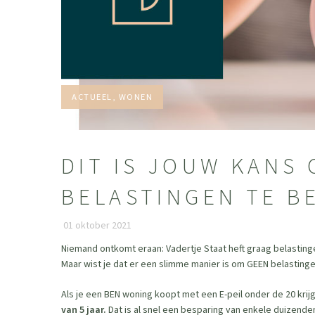
CATEGORIEËN:
ACTUEEL, WONEN
DIT IS JOUW KANS
BELASTINGEN TE B
01 oktober 2021
Niemand ontkomt eraan: Vadertje Staat heft graag belastin
Maar wist je dat er een slimme manier is om GEEN belasting
Als je een BEN woning koopt met een E-peil onder de 20 krijg
van 5 jaar.
Dat is al snel een besparing van enkele duizende