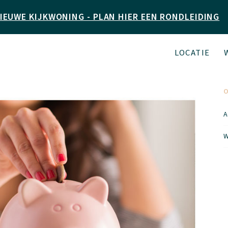
IEUWE KIJKWONING - PLAN HIER EEN RONDLEIDING
LOCATIE
A
W