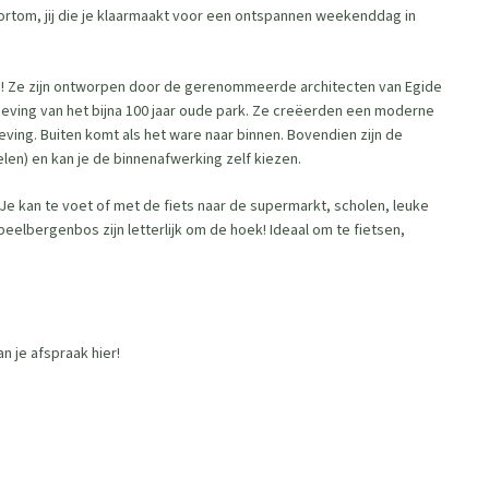
 Kortom, jij die je klaarmaakt voor een ontspannen weekenddag in
d! Ze zijn ontworpen door de gerenommeerde architecten van Egide
geving van het bijna 100 jaar oude park. Ze creëerden een moderne
ing. Buiten komt als het ware naar binnen. Bovendien zijn de
en) en kan je de binnenafwerking zelf kiezen.
 Je kan te voet of met de fiets naar de supermarkt, scholen, leuke
eelbergenbos zijn letterlijk om de hoek! Ideaal om te fietsen,
 je afspraak hier!