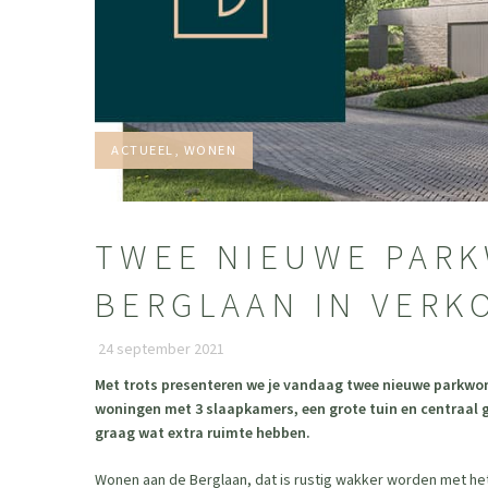
CATEGORIEËN:
ACTUEEL, WONEN
TWEE NIEUWE PAR
BERGLAAN IN VERK
24 september 2021
Met trots presenteren we je vandaag twee nieuwe parkwon
woningen met 3 slaapkamers, een grote tuin en centraal g
graag wat extra ruimte hebben.
Wonen aan de Berglaan, dat is rustig wakker worden met het 