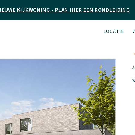
IEUWE KIJKWONING - PLAN HIER EEN RONDLEIDING
LOCATIE
A
W